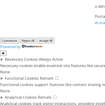
u den
Posta
dr.mat
Customize
Reject All
Accept All
Powered by
✖
►
Necessary Cookies
Always Active
Necessary cookies enable essential site features like secu
None
►
Functional Cookies
Remark
Functional cookies support features like content sharing on
None
►
Analytical Cookies
Remark
Analytical cookies track visitor interactions, providing insig