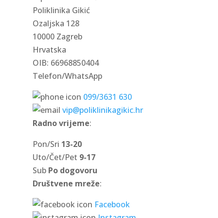
Poliklinika Gikić
Ozaljska 128
10000 Zagreb
Hrvatska
OIB: 66968850404
Telefon/WhatsApp
099/3631 630
vip@poliklinikagikic.hr
Radno vrijeme
:
Pon/Sri
13-20
Uto/Čet/Pet
9-17
Sub
Po dogovoru
Društvene mreže
:
Facebook
Instagram