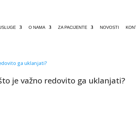
USLUGE
O NAMA
ZA PACIJENTE
NOVOSTI
KON
što je važno redovito ga uklanjati?