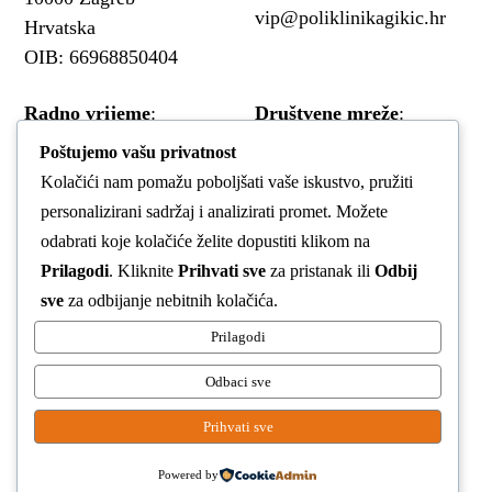
vip@poliklinikagikic.hr
Hrvatska
OIB: 66968850404
Radno vrijeme
:
Društvene mreže
:
Poštujemo vašu privatnost
Pon/Sri
13-20
Facebook
Kolačići nam pomažu poboljšati vaše iskustvo, pružiti
Uto/Čet/Pet
9-17
Instagram
personalizirani sadržaj i analizirati promet. Možete
Sub
Po dogovoru
LinkedIn
odabrati koje kolačiće želite dopustiti klikom na
Prilagodi
. Kliknite
Prihvati sve
za pristanak ili
Odbij
YouTube
sve
za odbijanje nebitnih kolačića.
POSTANI DIO NAŠEG
Prilagodi
TIMA!
Odbaci sve
Prihvati sve
© 2024 COPYRIGHT Poliklinika Gikić
Powered by