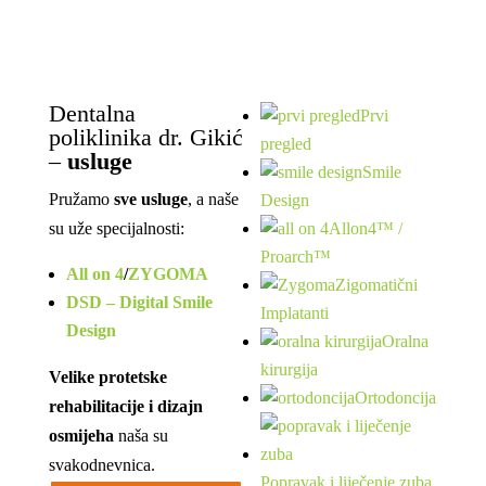
Dentalna
Prvi
poliklinika dr. Gikić
pregled
–
usluge
Smile
Pružamo
sve usluge
, a naše
Design
su uže specijalnosti:
Allon4™ /
Proarch™
All on 4
/
ZYGOMA
Zigomatični
DSD – Digital Smile
Implatanti
Design
Oralna
kirurgija
Velike protetske
Ortodoncija
rehabilitacije i dizajn
osmijeha
naša su
svakodnevnica.
Popravak i liječenje zuba