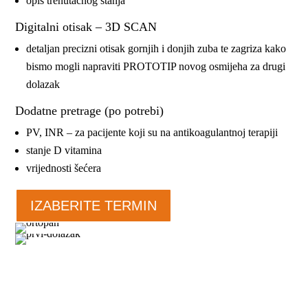
opis trenutačnog stanja
Digitalni otisak – 3D SCAN
detaljan precizni otisak gornjih i donjih zuba te zagriza kako
bismo mogli napraviti PROTOTIP novog osmijeha za drugi
dolazak
Dodatne pretrage (po potrebi)
PV, INR – za pacijente koji su na antikoagulantnoj terapiji
stanje D vitamina
vrijednosti šećera
IZABERITE TERMIN