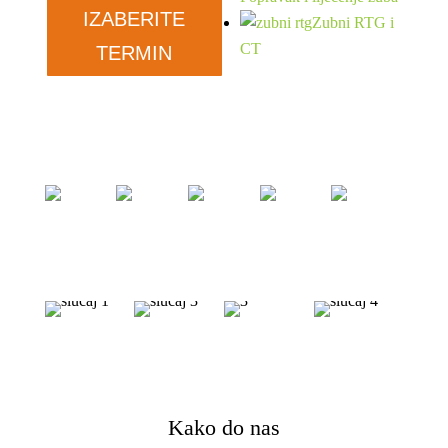
IZABERITE
Zubni RTG i
CT
TERMIN
Kako do nas