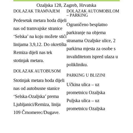
Ozaljska 128, Zagreb, Hrvatska
DOLAZAK TRAMVAJEM
DOLAZAK AUTOMOBILOM
– PARKING
Pedesetak metara hoda dijeli
Ograničeno besplatno
nas od tramvajske stranice
parkiranje na objema
‘Selska’ na koju možete stići
stranama Ozaljske ulice, 2
linijama 3,9,12. Do okretišta
parkirna mjesta za osobe s
Remiza dijeli nas tek
invaliditetom ispred ulaza u
stotinjak metara.
polikliniku.
DOLAZAK AUTOBUSOM
PARKING U BLIZINI
Stotinjak metara hoda dijeli
Učkina ulica – uz
nas od autobusne stanice
prometnicu Ozaljska
‘Selska-Ozaljska’ prema
Puljska ulica – uz
Ljubljanici/Remiza, linija
prometnicu Ozaljska
109 Črnomerec/Dugave.