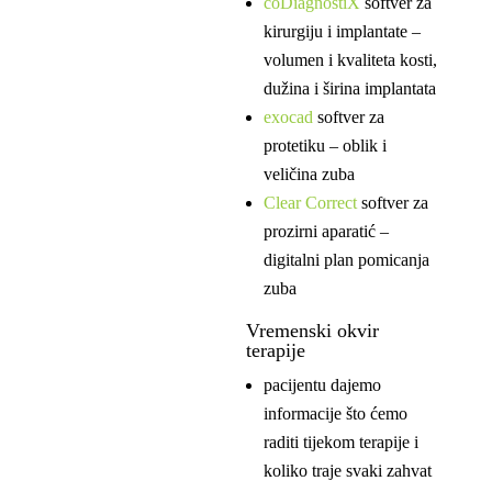
coDiagnostiX
softver za
kirurgiju i implantate –
volumen i kvaliteta kosti,
dužina i širina implantata
exocad
softver za
protetiku – oblik i
veličina zuba
Clear Correct
softver za
prozirni aparatić –
digitalni plan pomicanja
zuba
Vremenski okvir
terapije
pacijentu dajemo
informacije što ćemo
raditi tijekom terapije i
koliko traje svaki zahvat