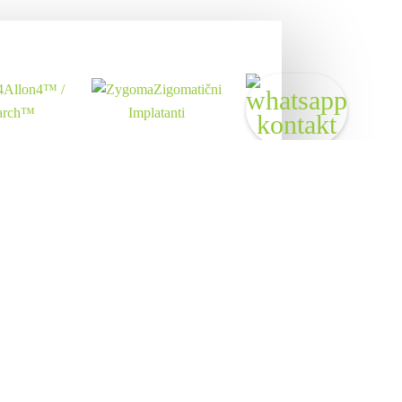
Allon4™ /
Zigomatični
arch™
Implatanti
Zubni RTG
i CT
i liječenje
uba