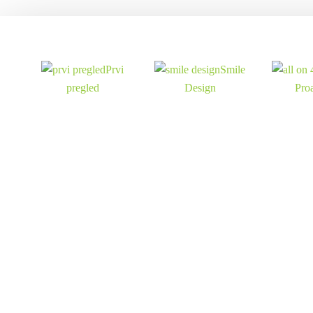
Prvi
Smile
pregled
Design
Pro
Oralna kirurgija
Ortodoncija
Popravak 
z