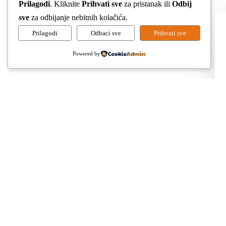
Prilagodi
. Kliknite
Prihvati sve
za pristanak ili
Odbij
poliklinike dr.
sve
za odbijanje nebitnih kolačića.
Prilagodi
Odbaci sve
Prihvati sve
Gikić
Powered by
Usluge koje pružamo na istoj lokaciji već 40
godina
Prvi pregled
Digital Smile Design
All on 4 / Proarch
Zigomatični implatanti
Zubni implatanti
Krunice i ljuskice
Oralna kirurgija
Nevidljiva ortodoncija