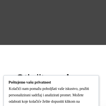
Otkrijte
usluge
Poštujemo vašu privatnost
Kolačići nam pomažu poboljšati vaše iskustvo, pružiti
dentalne
personalizirani sadržaj i analizirati promet. Možete
odabrati koje kolačiće želite dopustiti klikom na